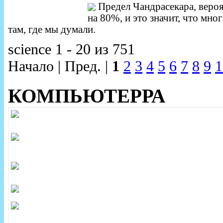
Предел Чандрасекара, веро
на 80%, и это значит, что мно
там, где мы думали.
science 1 - 20 из 751
Начало | Пред. |
1
2
3
4
5
6
7
8
9
1
КОМПЬЮТЕРРА