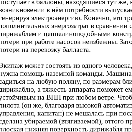
поступает в баллоны, находящиеся тут же, н
возникновении в нём потребности выпускае
генерируя электроэнергию. Конечно, это тр
дополнительных энергозатрат в сравнении 
дирижаблем и цеппелиноподобными констр
потери при работе насосов неизбежны. Зат
потери на перевозку балласта.
Экипаж может состоять из одного человека
нужна помощь наземной команды. Машина
садиться на любую поляну, по размерам бл
дирижаблю, а тяжесть аппарата поможет ем
устойчивым на ВПП при любом ветре. Что
пилота (он же, благодаря высокой автомати
управления, капитан) не мешалась при поса
сделана убираемой (втягиваемой), оттого п
плоская нижняя поверхность дирижабля пр