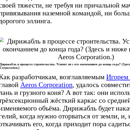
своей тяжести, не требуя ни причальной ма
привязывания наземной командой, ни боль
дорогого эллинга.
Дирижабль в процессе строительства. Успеют ли с его окончанием до конца года? (Здес
Corporation.)
Как разработчикам, возглавляемым
Игорем
главой
Aeros Corporation
, удалось совмести
лань и грузного коня? А вот так: они испол
трёхсекционный жёсткий каркас со средне
изменяемого объёма. Дирижабль будет нака
гелий, когда нужно оторваться от земли, и, 
откачивать его, когда приходит пора садитьс