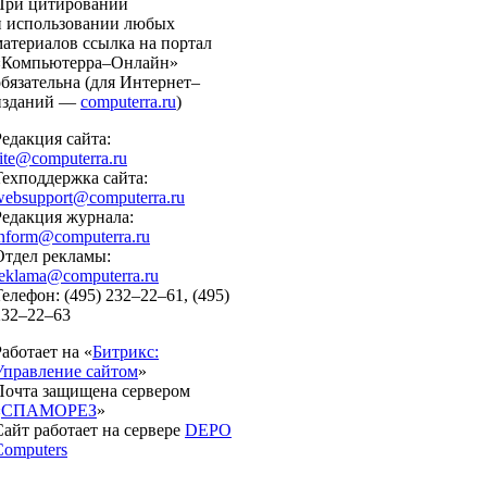
При цитировании
и использовании любых
материалов ссылка на портал
«Компьютерра–Онлайн»
обязательна (для Интернет–
изданий —
computerra.ru
)
Редакция сайта:
ite@computerra.ru
Техподдержка сайта:
websupport@computerra.ru
Редакция журнала:
inform@computerra.ru
Отдел рекламы:
reklama@computerra.ru
Телефон: (495) 232–22–61, (495)
232–22–63
Работает на «
Битрикс:
Управление сайтом
»
Почта защищена сервером
«
СПАМОРЕЗ
»
Сайт работает на сервере
DEPO
Computers