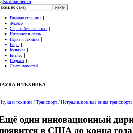
|
Главная страница
|
Железо
|
Софт и безопасность
|
Интернет и связь
|
Наука и техника
|
Игры
|
Культура
|
Бизнес
|
Подкаст
Лента новостей
НАУКА И ТЕХНИКА
Наука и техника
/
Транспорт
/
Нетрадиционные виды транспорта
Ещё один инновационный дир
появится в США до конца года