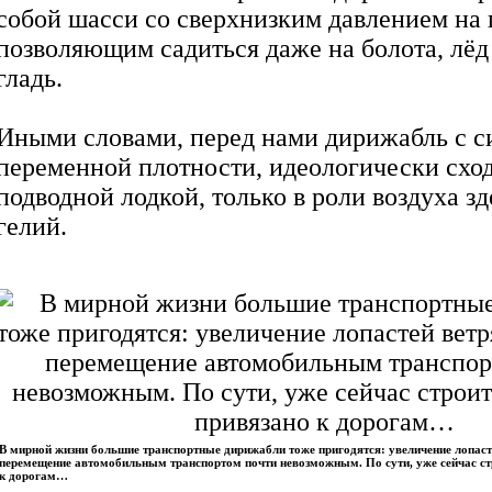
собой шасси со сверхнизким давлением на 
позволяющим садиться даже на болота, лёд
гладь.
Иными словами, перед нами дирижабль с с
переменной плотности, идеологически схо
подводной лодкой, только в роли воздуха з
гелий.
В мирной жизни большие транспортные дирижабли тоже пригодятся: увеличение лопаст
перемещение автомобильным транспортом почти невозможным. По сути, уже сейчас ст
к дорогам…