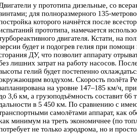
Двигатели у прототипа дизельные, со всер
винтами; для полноразмерного 135-метровог
постройка которого начнётся после всесто
испытаний прототипа, намечается использ
турбореактивного двигателя. Кстати, на по
версии будет и подогрев гелия при помощи
сгорания ДУ, что позволит аппарату отрыва
без лишних затрат на работу насосов. Посл
высоты гелий будет постепенно охлаждатьс
окружающим воздухом. Скорость полёта Pe
запланирована на уровне 147–185 км/ч, пр
до 3,6 км, а грузоподъёмность составит 66 
дальности в 5 450 км. По сравнению с им
транспортными самолётами аппарат, как об
как минимум на треть экономичнее (по топл
потребует не только аэродрома, но и прост