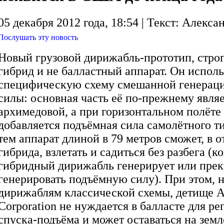
05 декабря 2012 года, 18:54 | Текст: Алекса
Послушать эту новость
Новый грузовой дирижабль-прототип, строг
гибрид и не балластный аппарат. Он исполь
специфическую схему смешанной генерац
силы: основная часть её по-прежнему явля
архимедовой, а при горизонтальном полёте 
добавляется подъёмная сила самолётного ти
тем аппарат длиной в 79 метров сможет, в о
гибрида, взлетать и садиться без разбега (к
гибридный дирижабль генерирует или пре
генерировать подъёмную силу). При этом, 
дирижаблям классической схемы, детище A
Corporation не нуждается в балласте для р
спуска-подъёма и может оставаться на земле