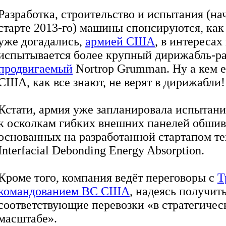
Разработка, строительство и испытания (на
старте 2013-го) машины спонсируются, как 
уже догадались,
армией США
, в интересах
испытывается более крупный дирижабль-ра
продвигаемый
Nortrop Grumman. Ну а кем
США, как все знают, не верят в дирижабли!
Кстати, армия уже запланировала испытан
к осколкам гибких внешних панелей обшив
основанных на разработанной стартапом т
Interfacial Debonding Energy Absorption.
Кроме того, компания ведёт переговоры с
Т
командованием ВС США
, надеясь получит
соответствующие перевозки «в стратегичес
масштабе».